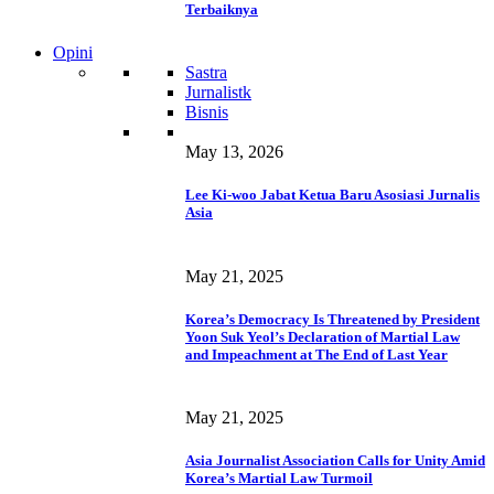
Terbaiknya
Opini
Sastra
Jurnalistk
Bisnis
May 13, 2026
Lee Ki-woo Jabat Ketua Baru Asosiasi Jurnalis
Asia
May 21, 2025
Korea’s Democracy Is Threatened by President
Yoon Suk Yeol’s Declaration of Martial Law
and Impeachment at The End of Last Year
May 21, 2025
Asia Journalist Association Calls for Unity Amid
Korea’s Martial Law Turmoil