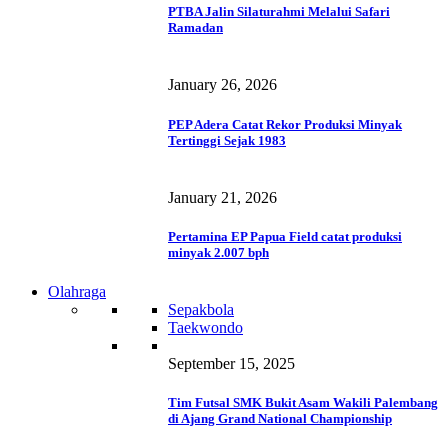
PTBA Jalin Silaturahmi Melalui Safari
Ramadan
January 26, 2026
PEP Adera Catat Rekor Produksi Minyak
Tertinggi Sejak 1983
January 21, 2026
Pertamina EP Papua Field catat produksi
minyak 2.007 bph
Olahraga
Sepakbola
Taekwondo
September 15, 2025
Tim Futsal SMK Bukit Asam Wakili Palembang
di Ajang Grand National Championship