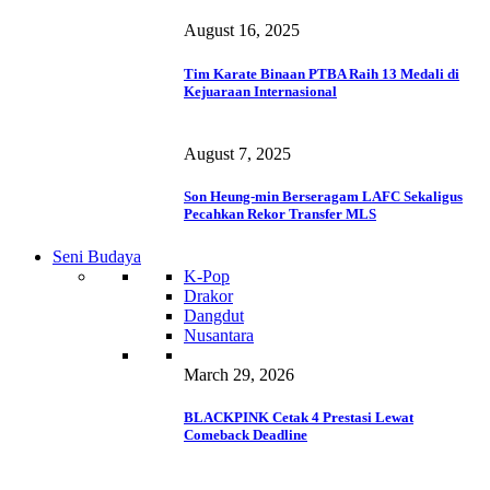
August 16, 2025
Tim Karate Binaan PTBA Raih 13 Medali di
Kejuaraan Internasional
August 7, 2025
Son Heung-min Berseragam LAFC Sekaligus
Pecahkan Rekor Transfer MLS
Seni Budaya
K-Pop
Drakor
Dangdut
Nusantara
March 29, 2026
BLACKPINK Cetak 4 Prestasi Lewat
Comeback Deadline