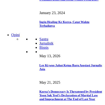
January 23, 2024
Ingin Healing Ke Korea, Catat Waktu
Terbaiknya
Opini
Sastra
Jurnalistk
Bisnis
May 13, 2026
Lee Ki-woo Jabat Ketua Baru Asosiasi Jurnalis
Asia
May 21, 2025
Korea’s Democracy Is Threatened by President
Yoon Suk Yeol’s Declaration of Martial Law
and Impeachment at The End of Last Year