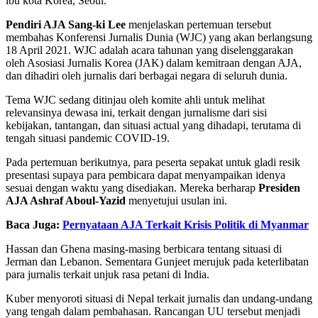
ibu kota Korea, Seoul.
Pendiri AJA Sang-ki Lee
menjelaskan pertemuan tersebut
membahas Konferensi Jurnalis Dunia (WJC) yang akan berlangsung
18 April 2021. WJC adalah acara tahunan yang diselenggarakan
oleh Asosiasi Jurnalis Korea (JAK) dalam kemitraan dengan AJA,
dan dihadiri oleh jurnalis dari berbagai negara di seluruh dunia.
Tema WJC sedang ditinjau oleh komite ahli untuk melihat
relevansinya dewasa ini, terkait dengan jurnalisme dari sisi
kebijakan, tantangan, dan situasi actual yang dihadapi, terutama di
tengah situasi pandemic COVID-19.
Pada pertemuan berikutnya, para peserta sepakat untuk gladi resik
presentasi supaya para pembicara dapat menyampaikan idenya
sesuai dengan waktu yang disediakan. Mereka berharap
Presiden
AJA Ashraf Aboul-Yazid
menyetujui usulan ini.
Baca Juga:
Pernyataan AJA Terkait Krisis Politik di Myanmar
Hassan dan Ghena masing-masing berbicara tentang situasi di
Jerman dan Lebanon. Sementara Gunjeet merujuk pada keterlibatan
para jurnalis terkait unjuk rasa petani di India.
Kuber menyoroti situasi di Nepal terkait jurnalis dan undang-undang
yang tengah dalam pembahasan. Rancangan UU tersebut menjadi