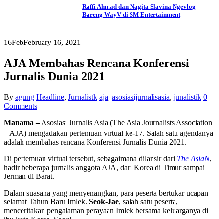
Raffi Ahmad dan Nagita Slavina Ngevlog
Bareng WayV di SM Entertainment
16
Feb
February 16, 2021
AJA Membahas Rencana Konferensi
Jurnalis Dunia 2021
By
agung
Headline
,
Jurnalistk
aja
,
asosiasijurnalisasia
,
junalistik
0
Comments
Manama –
Asosiasi Jurnalis Asia (
The Asia Journalists Association
– AJA) mengadakan pertemuan virtual ke-17. Salah satu agendanya
adalah membahas rencana Konferensi Jurnalis Dunia 2021.
Di pertemuan virtual tersebut, sebagaimana dilansir dari
The AsiaN
,
hadir beberapa jurnalis anggota AJA, dari Korea di Timur sampai
Jerman di Barat.
Dalam suasana yang menyenangkan, para peserta bertukar ucapan
selamat Tahun Baru Imlek.
Seok-Jae
, salah satu peserta,
menceritakan pengalaman perayaan Imlek bersama keluarganya di