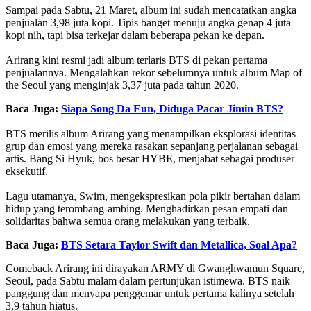
Sampai pada Sabtu, 21 Maret, album ini sudah mencatatkan angka
penjualan 3,98 juta kopi. Tipis banget menuju angka genap 4 juta
kopi nih, tapi bisa terkejar dalam beberapa pekan ke depan.
Arirang kini resmi jadi album terlaris BTS di pekan pertama
penjualannya. Mengalahkan rekor sebelumnya untuk album Map of
the Seoul yang menginjak 3,37 juta pada tahun 2020.
Baca Juga:
Siapa Song Da Eun, Diduga Pacar Jimin BTS?
BTS merilis album Arirang yang menampilkan eksplorasi identitas
grup dan emosi yang mereka rasakan sepanjang perjalanan sebagai
artis. Bang Si Hyuk, bos besar HYBE, menjabat sebagai produser
eksekutif.
Lagu utamanya, Swim, mengekspresikan pola pikir bertahan dalam
hidup yang terombang-ambing. Menghadirkan pesan empati dan
solidaritas bahwa semua orang melakukan yang terbaik.
Baca Juga:
BTS Setara Taylor Swift dan Metallica, Soal Apa?
Comeback Arirang ini dirayakan ARMY di Gwanghwamun Square,
Seoul, pada Sabtu malam dalam pertunjukan istimewa. BTS naik
panggung dan menyapa penggemar untuk pertama kalinya setelah
3,9 tahun hiatus.