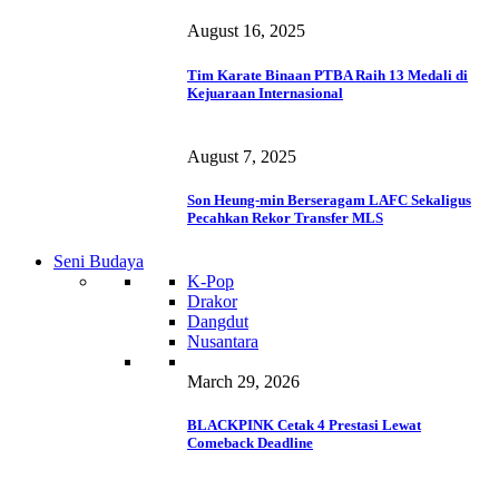
August 16, 2025
Tim Karate Binaan PTBA Raih 13 Medali di
Kejuaraan Internasional
August 7, 2025
Son Heung-min Berseragam LAFC Sekaligus
Pecahkan Rekor Transfer MLS
Seni Budaya
K-Pop
Drakor
Dangdut
Nusantara
March 29, 2026
BLACKPINK Cetak 4 Prestasi Lewat
Comeback Deadline