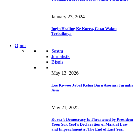
January 23, 2024
Ingin Healing Ke Korea, Catat Waktu
Terbaiknya
Opini
Sastra
Jurnalistk
Bisnis
May 13, 2026
Lee Ki-woo Jabat Ketua Baru Asosiasi Jurnalis
Asia
May 21, 2025
Korea’s Democracy Is Threatened by President
Yoon Suk Yeol’s Declaration of Martial Law
and Impeachment at The End of Last Year