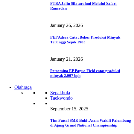
PTBA Jalin Silaturahmi Melalui Safari
Ramadan
January 26, 2026
PEP Adera Catat Rekor Produksi Minyak
Tertinggi Sejak 1983
January 21, 2026
Pertamina EP Papua Field catat produksi
minyak 2.007 bph
Olahraga
Sepakbola
Taekwondo
September 15, 2025
Tim Futsal SMK Bukit Asam Wakili Palembang
di Ajang Grand National Championship