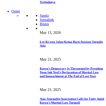
Terbaiknya
Opini
Sastra
Jurnalistk
Bisnis
May 13, 2026
Lee Ki-woo Jabat Ketua Baru Asosiasi Jurnalis
Asia
May 21, 2025
Korea’s Democracy Is Threatened by President
Yoon Suk Yeol’s Declaration of Martial Law
and Impeachment at The End of Last Year
May 21, 2025
Asia Journalist Association Calls for Unity Amid
Korea’s Martial Law Turmoil