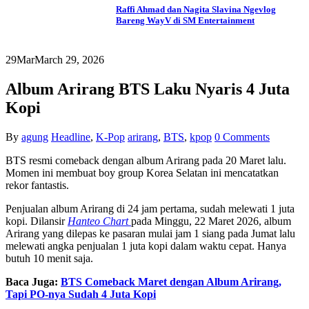
Raffi Ahmad dan Nagita Slavina Ngevlog
Bareng WayV di SM Entertainment
29
Mar
March 29, 2026
Album Arirang BTS Laku Nyaris 4 Juta
Kopi
By
agung
Headline
,
K-Pop
arirang
,
BTS
,
kpop
0 Comments
BTS resmi comeback dengan album Arirang pada 20 Maret lalu.
Momen ini membuat boy group Korea Selatan ini mencatatkan
rekor fantastis.
Penjualan album Arirang di 24 jam pertama, sudah melewati 1 juta
kopi. Dilansir
Hanteo Chart
pada Minggu, 22 Maret 2026, album
Arirang yang dilepas ke pasaran mulai jam 1 siang pada Jumat lalu
melewati angka penjualan 1 juta kopi dalam waktu cepat. Hanya
butuh 10 menit saja.
Baca Juga:
BTS Comeback Maret dengan Album Arirang,
Tapi PO-nya Sudah 4 Juta Kopi