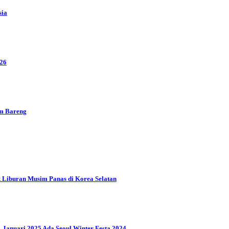
sia
026
m Bareng
 Liburan Musim Panas di Korea Selatan
1 Januari 2025 Ada Seoul Winter Festa 2024