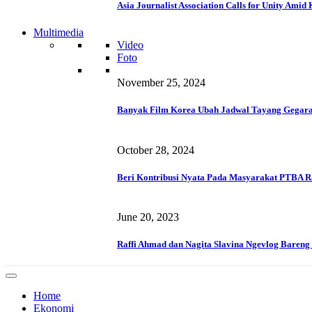
Asia Journalist Association Calls for Unity Ami
Multimedia
Video
Foto
November 25, 2024
Banyak Film Korea Ubah Jadwal Tayang Gegara
October 28, 2024
Beri Kontribusi Nyata Pada Masyarakat PTBA R
June 20, 2023
Raffi Ahmad dan Nagita Slavina Ngevlog Baren
Home
Ekonomi