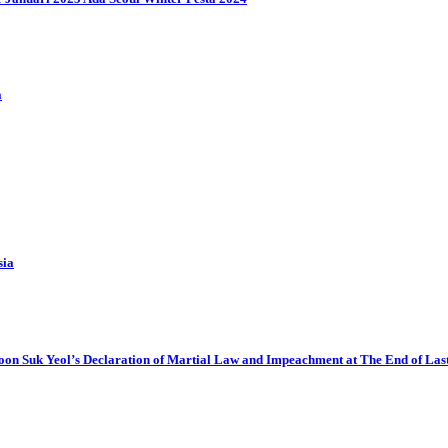
a
sia
oon Suk Yeol’s Declaration of Martial Law and Impeachment at The End of Las