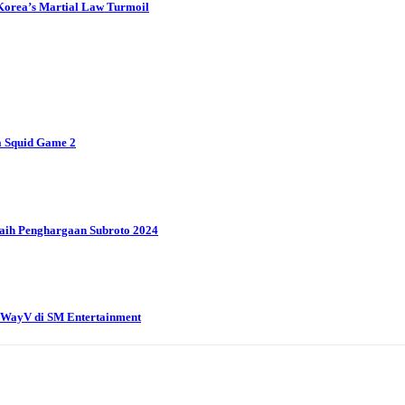
d Korea’s Martial Law Turmoil
 Squid Game 2
aih Penghargaan Subroto 2024
g WayV di SM Entertainment