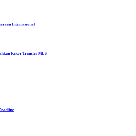
araan Internasional
ahkan Rekor Transfer MLS
Deadline