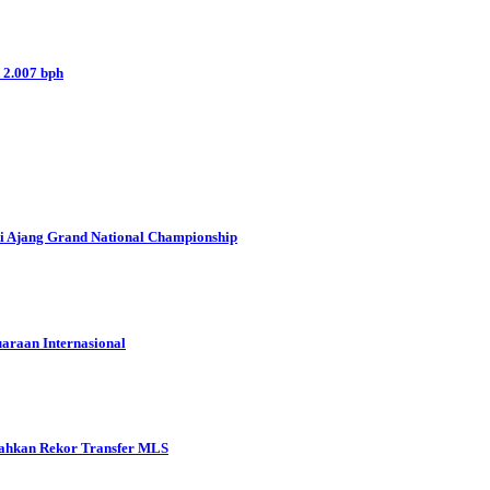
 2.007 bph
i Ajang Grand National Championship
araan Internasional
ahkan Rekor Transfer MLS