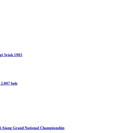
gi Sejak 1983
 2.007 bph
i Ajang Grand National Championship