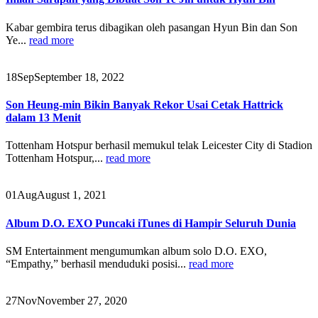
Kabar gembira terus dibagikan oleh pasangan Hyun Bin dan Son
Ye...
read more
18
Sep
September 18, 2022
Son Heung-min Bikin Banyak Rekor Usai Cetak Hattrick
dalam 13 Menit
Tottenham Hotspur berhasil memukul telak Leicester City di Stadion
Tottenham Hotspur,...
read more
01
Aug
August 1, 2021
Album D.O. EXO Puncaki iTunes di Hampir Seluruh Dunia
SM Entertainment mengumumkan album solo D.O. EXO,
“Empathy,” berhasil menduduki posisi...
read more
27
Nov
November 27, 2020