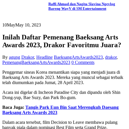
Raffi Ahmad dan Nagita Slavina Ngevlog
Bareng WayV di SM Entertainment
10
May
May 10, 2023
Inilah Daftar Pemenang Baeksang Arts
Awards 2023, Drakor Favoritmu Juara?
By
agung
Drakor
,
Headline
BaeksangArtsAwards2023
,
drakor
,
PemenangBaeksangArtsAwards2023
0 Comments
Penggemar sineas Korea menantikan siapa yang menjadi juara di
Baeksang Arts Awards 2023. Mereka yang muncul sebagai terbaik
telah diumumkan pada Jumat, 28 April 2023.
Acara ini digelar di Incheon Paradise City dan dipandu oleh Shin
Dong-yup, Bae Suzy, dan Park Bo-gum.
Baca Juga:
Tangis Park Eun Bin Saat Merengkuh Daesang
Baeksang Arts Awards 2023
Dalam acara tersebut, film Decision to Leave membawa pulang
banyak piala dalam nominasi Best Film serta Grand Prize.