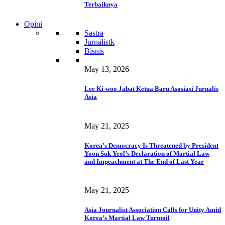
Terbaiknya
Opini
Sastra
Jurnalistk
Bisnis
May 13, 2026
Lee Ki-woo Jabat Ketua Baru Asosiasi Jurnalis
Asia
May 21, 2025
Korea’s Democracy Is Threatened by President
Yoon Suk Yeol’s Declaration of Martial Law
and Impeachment at The End of Last Year
May 21, 2025
Asia Journalist Association Calls for Unity Amid
Korea’s Martial Law Turmoil