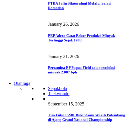
PTBA Jalin Silaturahmi Melalui Safari
Ramadan
January 26, 2026
PEP Adera Catat Rekor Produksi Minyak
Tertinggi Sejak 1983
January 21, 2026
Pertamina EP Papua Field catat produksi
minyak 2.007 bph
Olahraga
Sepakbola
Taekwondo
September 15, 2025
Tim Futsal SMK Bukit Asam Wakili Palembang
di Ajang Grand National Championship