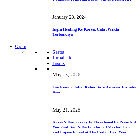
January 23, 2024
Ingin Healing Ke Korea, Catat Waktu
Terbaiknya
Opini
Sastra
Jurnalistk
Bisnis
May 13, 2026
Lee Ki-woo Jabat Ketua Baru Asosiasi Jurnalis
Asia
May 21, 2025
Korea’s Democracy Is Threatened by President
Yoon Suk Yeol’s Declaration of Martial Law
and Impeachment at The End of Last Year