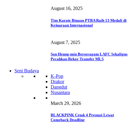
August 16, 2025
Tim Karate Binaan PTBA Raih 13 Medali di
Kejuaraan Internasional
August 7, 2025
Son Heung-min Berseragam LAFC Sekaligus
Pecahkan Rekor Transfer MLS
Seni Budaya
K-Pop
Drakor
Dangdut
Nusantara
March 29, 2026
BLACKPINK Cetak 4 Prestasi Lewat
Comeback Deadline