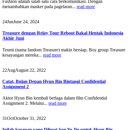
Fashion adalah salah satu cara berkomunikasi. Dengan
menambahkan masker pada pagelaran...
read more
24
Jun
June 24, 2024
Treasure dengan Relay Tour Reboot Bakal Hentak Indonesia
Akhir Juni
Teumi (nama fandom Treasure) makin bersiap. Boy group Treasure
kesayangan mereka...
read more
22
Aug
August 22, 2022
Catat, Bulan Depan Hyun Bin Bintangi Confidential
Assignment 2
Aktor Hyun Bin kembali berlaga dalam film Confidential
Assignment 2. Melalui...
read more
31
Oct
October 31, 2022
Inilah Sarapan yang Dibuat Son Ye Jin untuk Hyun Bin