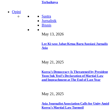
Terbaiknya
Opini
Sastra
Jurnalistk
Bisnis
May 13, 2026
Lee Ki-woo Jabat Ketua Baru Asosiasi Jurnalis
Asia
May 21, 2025
Korea’s Democracy Is Threatened by President
Yoon Suk Yeol’s Declaration of Martial Law
and Impeachment at The End of Last Year
May 21, 2025
Asia Journalist Association Calls for Unity Amid
Korea’s Martial Law Turmoil