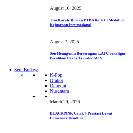
August 16, 2025
Tim Karate Binaan PTBA Raih 13 Medali di
Kejuaraan Internasional
August 7, 2025
Son Heung-min Berseragam LAFC Sekaligus
Pecahkan Rekor Transfer MLS
Seni Budaya
K-Pop
Drakor
Dangdut
Nusantara
March 29, 2026
BLACKPINK Cetak 4 Prestasi Lewat
Comeback Deadline