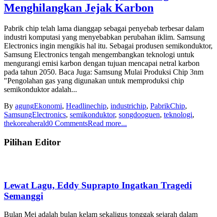
Menghilangkan Jejak Karbon
Pabrik chip telah lama dianggap sebagai penyebab terbesar dalam
industri komputasi yang menyebabkan perubahan iklim. Samsung
Electronics ingin mengikis hal itu. Sebagai produsen semikonduktor,
Samsung Electronics tengah mengembangkan teknologi untuk
mengurangi emisi karbon dengan tujuan mencapai netral karbon
pada tahun 2050. Baca Juga: Samsung Mulai Produksi Chip 3nm
"Pengolahan gas yang digunakan untuk memproduksi chip
semikonduktor adalah...
By
agung
Ekonomi
,
Headline
chip
,
industrichip
,
PabrikChip
,
SamsungElectronics
,
semikonduktor
,
songdooguen
,
teknologi
,
thekoreaherald
0 Comments
Read more...
Pilihan Editor
Lewat Lagu, Eddy Suprapto Ingatkan Tragedi
Semanggi
Bulan Mei adalah bulan kelam sekaligus tonggak sejarah dalam