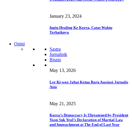
January 23, 2024
Ingin Healing Ke Korea, Catat Waktu
Terbaiknya
Opini
Sastra
Jurnalistk
Bisnis
May 13, 2026
Lee Ki-woo Jabat Ketua Baru Asosiasi Jurnalis
Asia
May 21, 2025
Korea’s Democracy Is Threatened by President
Yoon Suk Yeol’s Declaration of Martial Law
and Impeachment at The End of Last Year