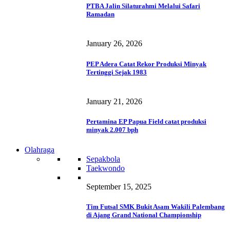
PTBA Jalin Silaturahmi Melalui Safari
Ramadan
January 26, 2026
PEP Adera Catat Rekor Produksi Minyak
Tertinggi Sejak 1983
January 21, 2026
Pertamina EP Papua Field catat produksi
minyak 2.007 bph
Olahraga
Sepakbola
Taekwondo
September 15, 2025
Tim Futsal SMK Bukit Asam Wakili Palembang
di Ajang Grand National Championship