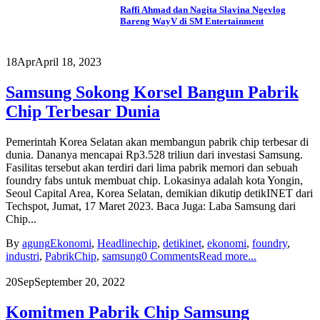
Raffi Ahmad dan Nagita Slavina Ngevlog
Bareng WayV di SM Entertainment
18
Apr
April 18, 2023
Samsung Sokong Korsel Bangun Pabrik
Chip Terbesar Dunia
Pemerintah Korea Selatan akan membangun pabrik chip terbesar di
dunia. Dananya mencapai Rp3.528 triliun dari investasi Samsung.
Fasilitas tersebut akan terdiri dari lima pabrik memori dan sebuah
foundry fabs untuk membuat chip. Lokasinya adalah kota Yongin,
Seoul Capital Area, Korea Selatan, demikian dikutip detikINET dari
Techspot, Jumat, 17 Maret 2023. Baca Juga: Laba Samsung dari
Chip...
By
agung
Ekonomi
,
Headline
chip
,
detikinet
,
ekonomi
,
foundry
,
industri
,
PabrikChip
,
samsung
0 Comments
Read more...
20
Sep
September 20, 2022
Komitmen Pabrik Chip Samsung