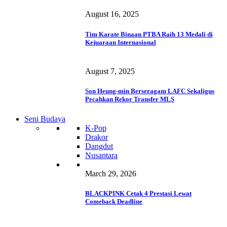
August 16, 2025
Tim Karate Binaan PTBA Raih 13 Medali di
Kejuaraan Internasional
August 7, 2025
Son Heung-min Berseragam LAFC Sekaligus
Pecahkan Rekor Transfer MLS
Seni Budaya
K-Pop
Drakor
Dangdut
Nusantara
March 29, 2026
BLACKPINK Cetak 4 Prestasi Lewat
Comeback Deadline