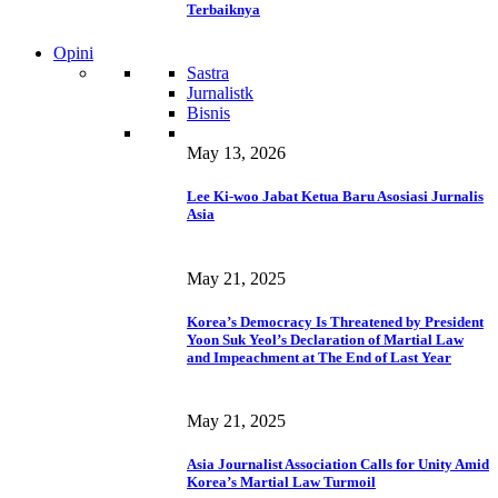
Terbaiknya
Opini
Sastra
Jurnalistk
Bisnis
May 13, 2026
Lee Ki-woo Jabat Ketua Baru Asosiasi Jurnalis
Asia
May 21, 2025
Korea’s Democracy Is Threatened by President
Yoon Suk Yeol’s Declaration of Martial Law
and Impeachment at The End of Last Year
May 21, 2025
Asia Journalist Association Calls for Unity Amid
Korea’s Martial Law Turmoil