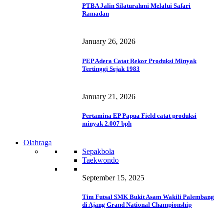
PTBA Jalin Silaturahmi Melalui Safari
Ramadan
January 26, 2026
PEP Adera Catat Rekor Produksi Minyak
Tertinggi Sejak 1983
January 21, 2026
Pertamina EP Papua Field catat produksi
minyak 2.007 bph
Olahraga
Sepakbola
Taekwondo
September 15, 2025
Tim Futsal SMK Bukit Asam Wakili Palembang
di Ajang Grand National Championship