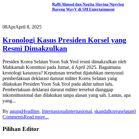
Raffi Ahmad dan Nagita Slavina Ngevlog
Bareng WayV di SM Entertainment
08
Apr
April 8, 2025
Kronologi Kasus Presiden Korsel yang
Resmi Dimakzulkan
Presiden Korea Selatan Yoon Suk Yeol resmi dimakzulkan oleh
Mahkamah Konstitusi pada Jumat, 4 April 2025. Bagaimana
kronologi kasusnya? Keputusan tersebut dijatuhkan menyusul
pemberlakuan deklarasi darurat militer Korea Selatan yang
dilakukan Presiden Yoon Suk Yeol pada akhir tahun lalu.
Pemberlakuan deklarasi darurat militer tersebut dianggap
inkonstitusional dan dilakukan tanpa alasan yang sah. Lantas, apa
yang...
By
agung
Headline
,
Internasional
internasional
,
skandalkoreaselatan
0
Comments
Read more...
Pilihan Editor