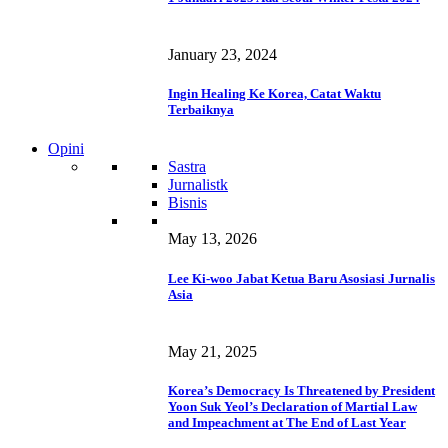
January 23, 2024
Ingin Healing Ke Korea, Catat Waktu
Terbaiknya
Opini
Sastra
Jurnalistk
Bisnis
May 13, 2026
Lee Ki-woo Jabat Ketua Baru Asosiasi Jurnalis
Asia
May 21, 2025
Korea’s Democracy Is Threatened by President
Yoon Suk Yeol’s Declaration of Martial Law
and Impeachment at The End of Last Year