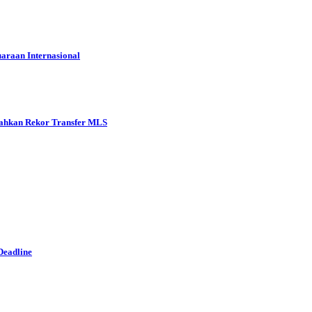
araan Internasional
ahkan Rekor Transfer MLS
Deadline