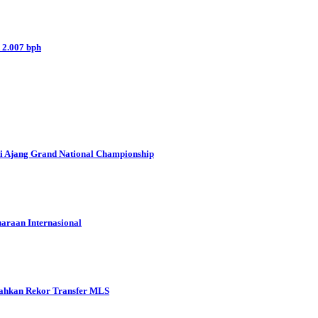
 2.007 bph
i Ajang Grand National Championship
araan Internasional
ahkan Rekor Transfer MLS