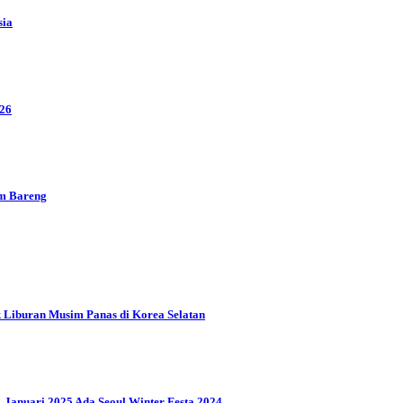
sia
026
m Bareng
 Liburan Musim Panas di Korea Selatan
1 Januari 2025 Ada Seoul Winter Festa 2024