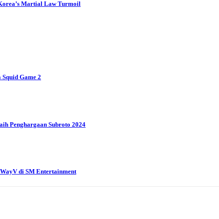
d Korea’s Martial Law Turmoil
 Squid Game 2
aih Penghargaan Subroto 2024
g WayV di SM Entertainment