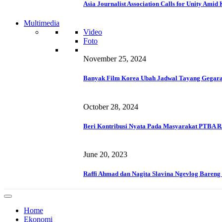
Asia Journalist Association Calls for Unity Ami
Multimedia
Video
Foto
November 25, 2024
Banyak Film Korea Ubah Jadwal Tayang Gegara
October 28, 2024
Beri Kontribusi Nyata Pada Masyarakat PTBA R
June 20, 2023
Raffi Ahmad dan Nagita Slavina Ngevlog Baren
Home
Ekonomi