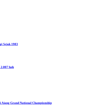
gi Sejak 1983
 2.007 bph
i Ajang Grand National Championship