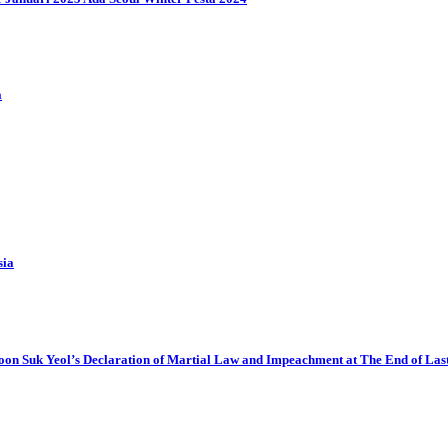
a
sia
oon Suk Yeol’s Declaration of Martial Law and Impeachment at The End of Las