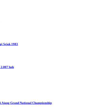
gi Sejak 1983
 2.007 bph
i Ajang Grand National Championship