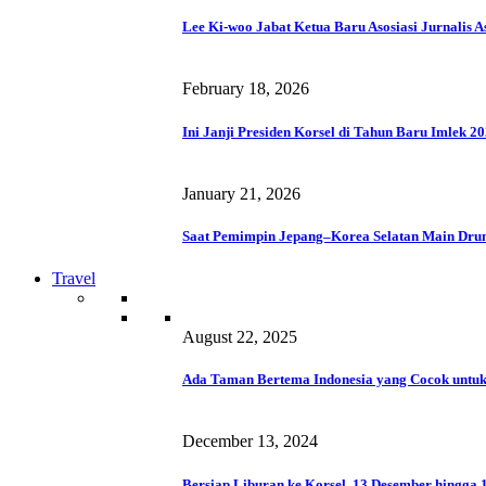
Lee Ki-woo Jabat Ketua Baru Asosiasi Jurnalis A
February 18, 2026
Ini Janji Presiden Korsel di Tahun Baru Imlek 2
January 21, 2026
Saat Pemimpin Jepang–Korea Selatan Main Dru
Travel
August 22, 2025
Ada Taman Bertema Indonesia yang Cocok untuk
December 13, 2024
Bersiap Liburan ke Korsel, 13 Desember hingga 