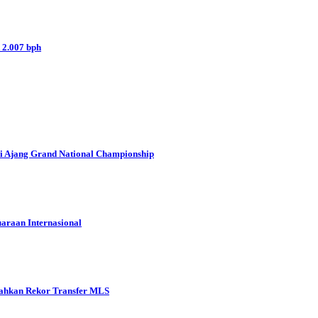
 2.007 bph
i Ajang Grand National Championship
araan Internasional
ahkan Rekor Transfer MLS