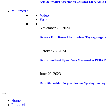
Asia Journalist Association Calls for Unity Ami
Multimedia
Video
Foto
November 25, 2024
Banyak Film Korea Ubah Jadwal Tayang Gegara
October 28, 2024
Beri Kontribusi Nyata Pada Masyarakat PTBA R
June 20, 2023
Raffi Ahmad dan Nagita Slavina Ngevlog Baren
Home
Ekonomi