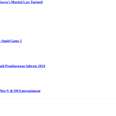
d Korea’s Martial Law Turmoil
 Squid Game 2
aih Penghargaan Subroto 2024
g WayV di SM Entertainment