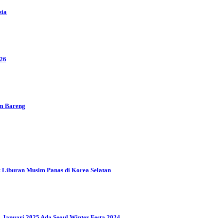
sia
026
m Bareng
 Liburan Musim Panas di Korea Selatan
1 Januari 2025 Ada Seoul Winter Festa 2024