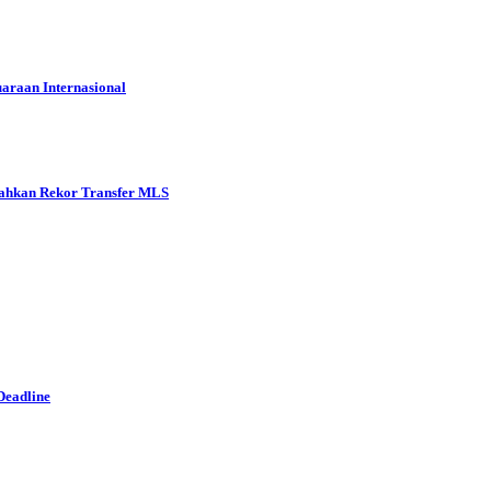
araan Internasional
ahkan Rekor Transfer MLS
Deadline