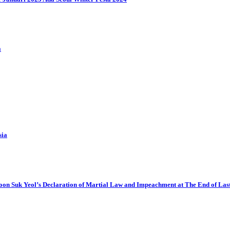
a
sia
oon Suk Yeol’s Declaration of Martial Law and Impeachment at The End of Las